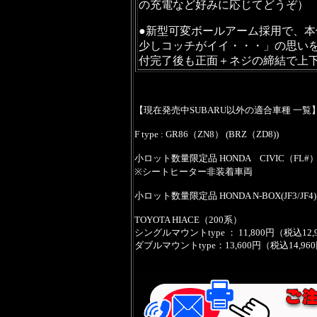
の充電など好みに応じてどうぞ）
●新型可変ボールアーム採用で、
少しコッチがイイ・・・」の思いを
付完了後も正面＋ネジの締結で上
【現在発売中SUBARU以外の適合車種 一覧
F type : GR86（ZN8） (BRZ（ZD8))
小ロット数量限定品 HONDA CIVIC（FL#） 
※シートヒーター非装着車両
小ロット数量限定品 HONDA N-BOX(JF3/JF4
TOYOTA HIACE（200系）
シングルマウントtype ： 11,800円（税込12,
ダブルマウントtype：13,600円（税込14,96