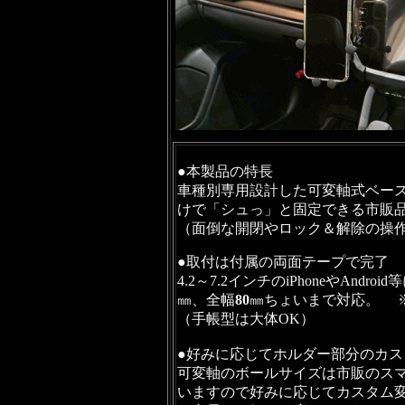
●本製品の特長
車種別専用設計した可変軸式ベー
けで「シュっ」と固定できる市販
（面倒な開閉やロック＆解除の操
●取付は付属の両面テープで完了
4.2～7.2インチのiPhoneやAn
㎜、全幅
80
㎜ちょいまで対応。
（手帳型は大体OK）
●好みに応じてホルダー部分のカス
可変軸のボールサイズは市販のスマ
いますので好みに応じてカスタム