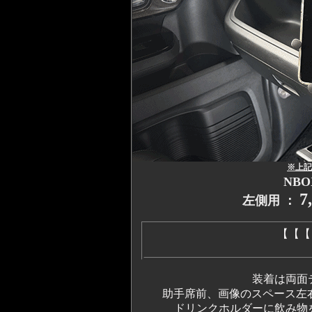
※上記
NBO
7
左側用 ：
【【【
装着は両面
助手席前、画像のスペース左
ドリンクホルダーに飲み物