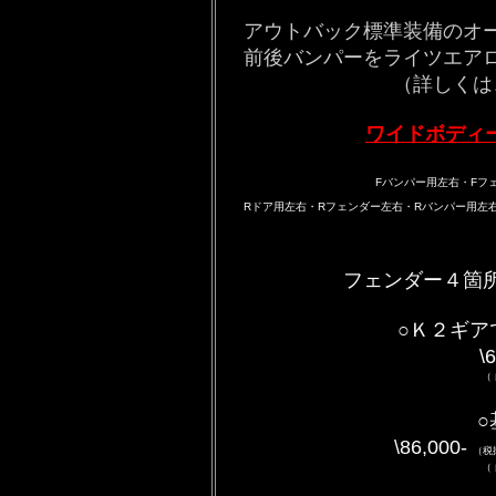
アウトバック標準装備のオ
前後バンパーをライツエア
（詳しくは
ワイドボディーＫ
Fバンパー用左右・Fフ
Rドア用左右・Rフェンダー左右・Rバンパー用左
フェンダー４箇所
○Ｋ２ギア
\
（
○
\86,000-
（税
（